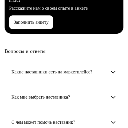
hh.ru?
Расскажите нам о своем опыте в анкете
Заполнить анкету
Вопросы и ответы
Какие наставники есть на маркетплейсе?
Карьерные наставники — это HR-
специалисты, карьерные консультанты,
Как мне выбрать наставника?
психологи, резюмерайтеры и менторы.
Умный поиск поможет в три клика выбрать
Менторы работают в ИТ, дизайне, других
наставника для достижения вашей цели.
С чем может помочь наставник?
узкоспециализированных сферах. Они