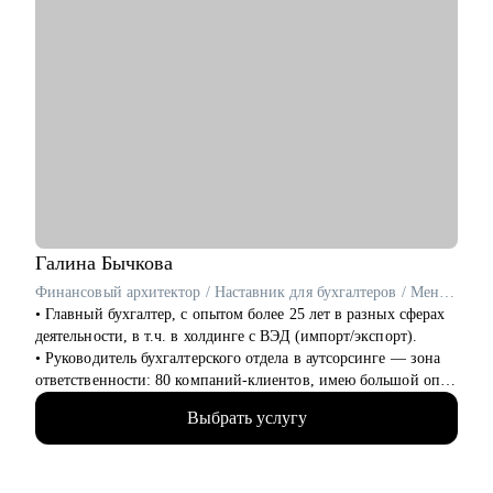
Галина
Бычкова
Финансовый архитектор / Наставник для бухгалтеров / Ментор для финансовых специалистов
• Главный бухгалтер, с опытом более 25 лет в разных сферах
деятельности, в т.ч. в холдинге с ВЭД (импорт/экспорт).
• Руководитель бухгалтерского отдела в аутсорсинге — зона
ответственности: 80 компаний-клиентов, имею большой опыт
проведения собеседований.
Выбрать услугу
• Эксперт-в «Консультант +»— 3000+ консультаций для
собственников, финансовых директоров и бухгалтеров по
всей России.
• Наставник и карьерный стратег — 180+ бухгалтеров и