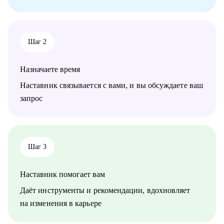
работать с конфликтами.
Кому могу помочь:
Специалистам от Junior до Senior уровня:
Шаг 2
• Product-менеджерам, кто хочет вырасти по грейду и
зарплате
• Владельцам стартапов, которые собирают команду, строят
Назначаете время
процессы
• Project-менеджерам и маркетологам, кто хочет перейти в
Наставник связывается с вами, и вы обсуждаете ваш
продукт и вырасти в зарплате
запрос
Шаг 3
Наставник помогает вам
Даёт инструменты и рекомендации, вдохновляет
на изменения в карьере